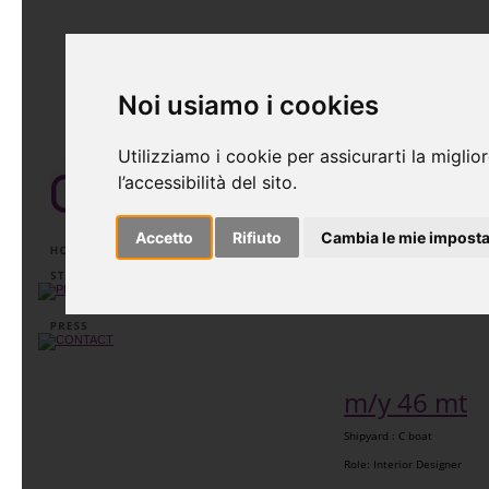
Noi usiamo i cookies
Utilizziamo i cookie per assicurarti la migliore 
l’accessibilità del sito.
Accetto
Rifiuto
Cambia le mie impostazi

m/y 46 mt
Shipyard : C boat
Role: Interior Designer