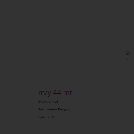
m/y 44 mt
Shipyard : tbd
Role: Interior Designer
Date : 2011