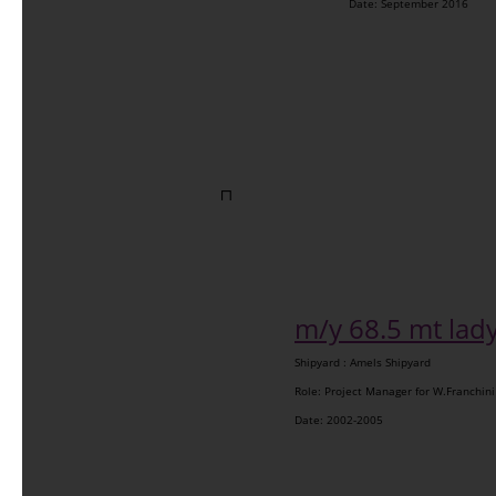
Date: September 2016

m/y 68.5 mt lady 
Shipyard : Amels Shipyard
Role: Project Manager for W.Franchini
Date: 2002-2005